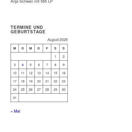
Anja Schwan mit 565 LP
TERMINE UND
GEBURTSTAGE
August 2026
M
D
M
D
F
S
S
1
2
3
4
5
6
7
8
9
10
11
12
13
14
15
16
17
18
19
20
21
22
23
24
25
26
27
28
29
30
31
« Mai