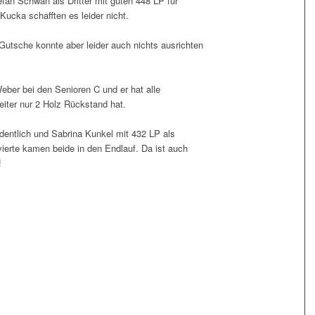
efan Schwan als Dritter mit guten 448 LP für
ucka schafften es leider nicht.
Gutsche konnte aber leider auch nichts ausrichten
Weber bei den Senioren C und er hat alle
eiter nur 2 Holz Rückstand hat.
rdentlich und Sabrina Kunkel mit 432 LP als
vierte kamen beide in den Endlauf. Da ist auch
!