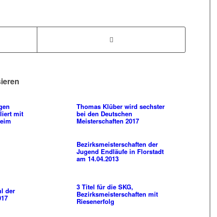
sieren
gen
Thomas Klüber wird sechster
iert mit
bei den Deutschen
heim
Meisterschaften 2017
Bezirksmeisterschaften der
Jugend Endläufe in Florstadt
am 14.04.2013
3 Titel für die SKG,
l der
Bezirksmeisterschaften mit
017
Riesenerfolg