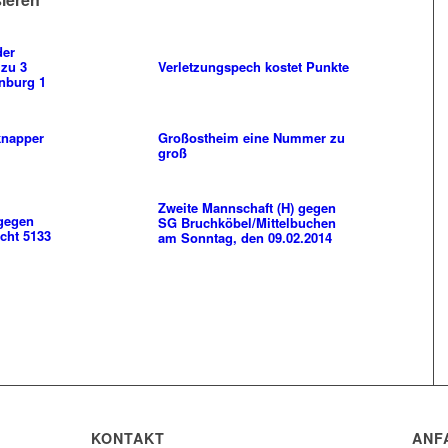
der
 zu 3
Verletzungspech kostet Punkte
enburg 1
knapper
Großostheim eine Nummer zu
groß
Zweite Mannschaft (H) gegen
 gegen
SG Bruchköbel/Mittelbuchen
cht 5133
am Sonntag, den 09.02.2014
KONTAKT
ANF