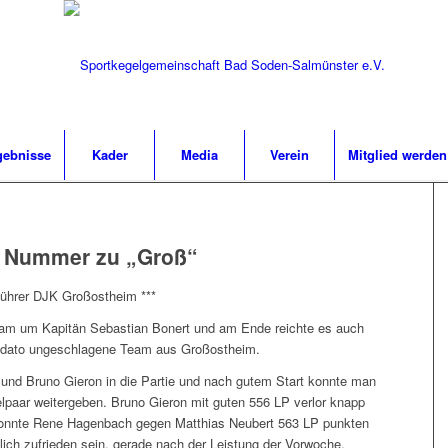
gebnisse
Kader
Media
Verein
Mitglied werden
e Nummer zu „Groß“
nführer DJK Großostheim ***
Team um Kapitän Sebastian Bonert und am Ende reichte es auch
s dato ungeschlagene Team aus Großostheim.
nd Bruno Gieron in die Partie und nach gutem Start konnte man
lpaar weitergeben. Bruno Gieron mit guten 556 LP verlor knapp
 konnte Rene Hagenbach gegen Matthias Neubert 563 LP punkten
lich zufrieden sein, gerade nach der Leistung der Vorwoche.