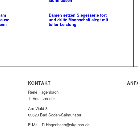
Mühlhausen
t am
Damen setzen Siegesserie fort
hause
und dritte Mannschaft siegt mit
heim
toller Leistung
KONTAKT
ANF
René Hagenbach
1. Vorsitzender
Am Wald 8
63628 Bad Soden-Salmünster
E-Mail: R.Hagenbach@skg-bss.de