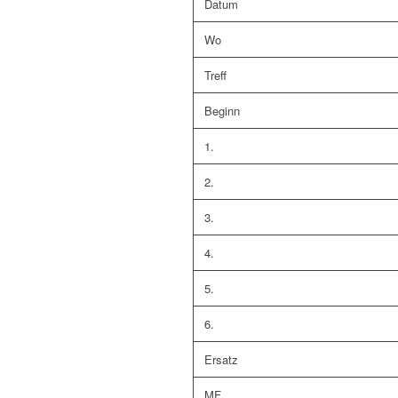
Datum
Wo
Treff
Beginn
1.
2.
3.
4.
5.
6.
Ersatz
MF