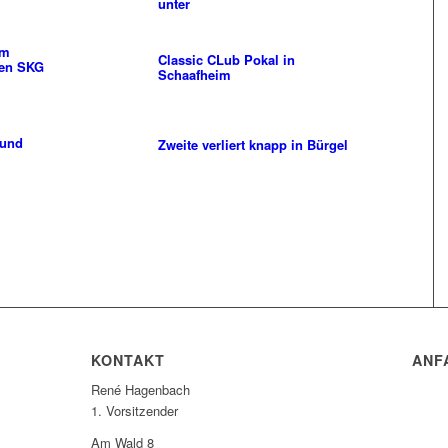
unter
am
Classic CLub Pokal in
gen SKG
Schaafheim
 und
Zweite verliert knapp in Bürgel
KONTAKT
ANF
René Hagenbach
1. Vorsitzender
Am Wald 8