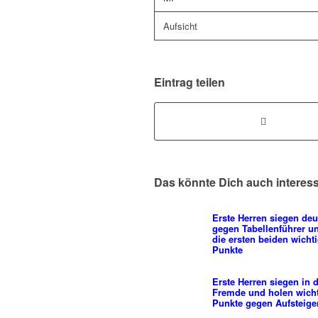
Aufsicht
Eintrag teilen
Das könnte Dich auch interes
Erste Herren siegen deu
gegen Tabellenführer u
die ersten beiden wicht
Punkte
Erste Herren siegen in 
Fremde und holen wich
Punkte gegen Aufsteige