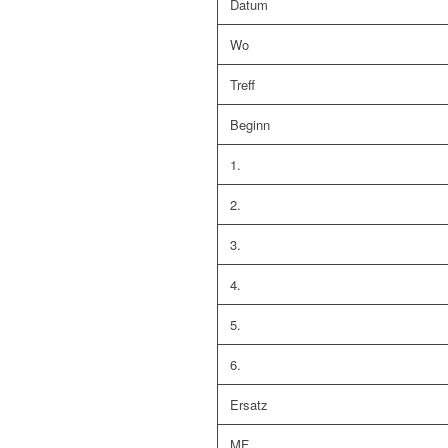
Datum
Wo
Treff
Beginn
1.
2.
3.
4.
5.
6.
Ersatz
MF