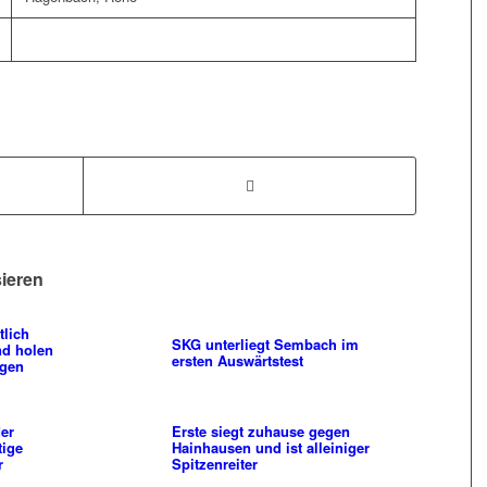
sieren
tlich
SKG unterliegt Sembach im
nd holen
ersten Auswärtstest
igen
der
Erste siegt zuhause gegen
tige
Hainhausen und ist alleiniger
r
Spitzenreiter