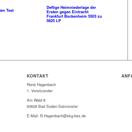
Deftige Heimniederlage der
ten Test
Ersten gegen Eintracht
Frankfurt Bockenheim 5503 zu
5825 LP
KONTAKT
ANF
René Hagenbach
1. Vorsitzender
Am Wald 8
63628 Bad Soden-Salmünster
E-Mail: R.Hagenbach@skg-bss.de