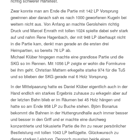
richtig schwerer Härtetest.
Zwar konnte man am Ende die Partie mit 142 LP Vorsprung
gewinnen aber danach sah es nach 1000 geworfenen Kugeln bei
weitem nicht aus. Von Anfang an machte Gerolsheim richtig
Druck und Marcel Emrath mit tollen 1024 spielte dabei sehr stark
auf und nahm Rene Hagenbach, der mit 948 LP überhaupt nicht
in die Partie kam, denkt man gerade an die ersten drei
Heimpartien, so bereits 76 LP ab.
Michael Klüber hingegen machte eine grandiose Partie und die
SKG so im Rennen. Mit 1056 LP zeigte er wohin die Formkurve
bei ihm geht. Christian Mattern erkegelte starke 974 für die TuS
und so blieben der SKG gerade mal 6 Holz Vorsprung.
In der Mittelpaarung hatte es Daniel Klüber eigentlich auch in der
Hand endlich ein starkes Ergebnis zuhause zu erkegeln aber auf
der letzten Bahn blieb er im Räumen bei 45 Holz hängen und
hatte so am Ende 958 LP zu Buche stehen. Björn Bonarius
bekommt die Bahnen in der Huttengrundhalle auch immer besser
und besser in den Griff und er machte eine durchweg
konzentrierte und fokusierte Partie die ihn zu neuer persönlicher
Bestleistung mit tollen 1043 LP beflügelte. Glückwunsch zu
dieser starken Leistung. Dennoch mussten beide einen