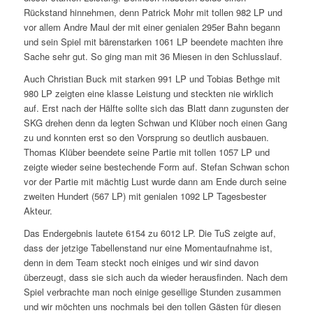
Rückstand hinnehmen, denn Patrick Mohr mit tollen 982 LP und
vor allem Andre Maul der mit einer genialen 295er Bahn begann
und sein Spiel mit bärenstarken 1061 LP beendete machten ihre
Sache sehr gut. So ging man mit 36 Miesen in den Schlusslauf.
Auch Christian Buck mit starken 991 LP und Tobias Bethge mit
980 LP zeigten eine klasse Leistung und steckten nie wirklich
auf. Erst nach der Hälfte sollte sich das Blatt dann zugunsten der
SKG drehen denn da legten Schwan und Klüber noch einen Gang
zu und konnten erst so den Vorsprung so deutlich ausbauen.
Thomas Klüber beendete seine Partie mit tollen 1057 LP und
zeigte wieder seine bestechende Form auf. Stefan Schwan schon
vor der Partie mit mächtig Lust wurde dann am Ende durch seine
zweiten Hundert (567 LP) mit genialen 1092 LP Tagesbester
Akteur.
Das Endergebnis lautete 6154 zu 6012 LP. Die TuS zeigte auf,
dass der jetzige Tabellenstand nur eine Momentaufnahme ist,
denn in dem Team steckt noch einiges und wir sind davon
überzeugt, dass sie sich auch da wieder herausfinden. Nach dem
Spiel verbrachte man noch einige gesellige Stunden zusammen
und wir möchten uns nochmals bei den tollen Gästen für diesen