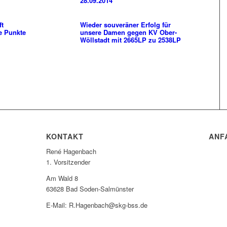
28.09.2014
ft
Wieder souveräner Erfolg für
e Punkte
unsere Damen gegen KV Ober-
Wöllstadt mit 2665LP zu 2538LP
KONTAKT
ANF
René Hagenbach
1. Vorsitzender
Am Wald 8
63628 Bad Soden-Salmünster
E-Mail: R.Hagenbach@skg-bss.de