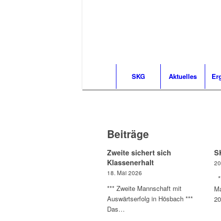
SKG
Aktuelles
Er
Beiträge
Zweite sichert sich
S
Klassenerhalt
20
18. Mai 2026
**
*** Zweite Mannschaft mit
Ma
Auswärtserfolg in Hösbach ***
2
Das…