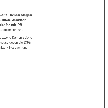
weite Damen siegen
utlich. Jennifer
irkofer mit PB
. September 2016
e zweite Damen spielte
hause gegen die DSG
ilauf / Hösbach und…