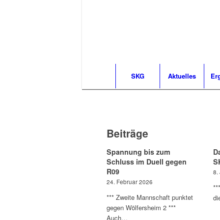
SKG
Aktuelles
Er
Beiträge
Spannung bis zum
D
Schluss im Duell gegen
S
R09
8.
24. Februar 2026
**
*** Zweite Mannschaft punktet
di
gegen Wölfersheim 2 ***
Auch…