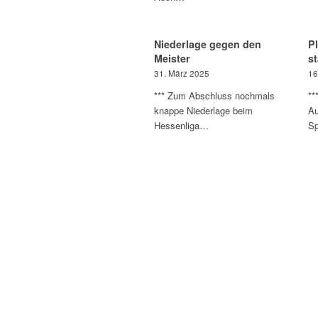
Niederlage gegen den
P
Meister
s
31. März 2025
16
*** Zum Abschluss nochmals
**
knappe Niederlage beim
Au
Hessenliga…
Sp