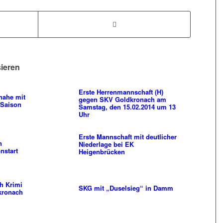
sieren
Erste Herrenmannschaft (H)
inahe mit
gegen SKV Goldkronach am
 Saison
Samstag, den 15.02.2014 um 13
Uhr
Erste Mannschaft mit deutlicher
n
Niederlage bei EK
nstart
Heigenbrücken
h Krimi
SKG mit „Duselsieg“ in Damm
kronach