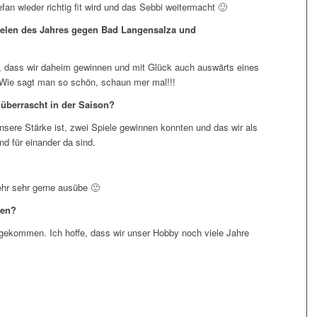
an wieder richtig fit wird und das Sebbi weitermacht 🙂
ielen des Jahres gegen Bad Langensalza und
ch, dass wir daheim gewinnen und mit Glück auch auswärts eines
. Wie sagt man so schön, schaun mer mal!!!
überrascht in der Saison?
nsere Stärke ist, zwei Spiele gewinnen konnten und das wir als
 für einander da sind.
ehr sehr gerne ausübe 🙂
men?
gekommen. Ich hoffe, dass wir unser Hobby noch viele Jahre