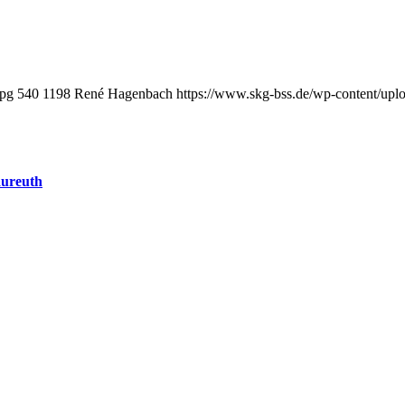
jpg
540
1198
René Hagenbach
https://www.skg-bss.de/wp-content/up
aureuth