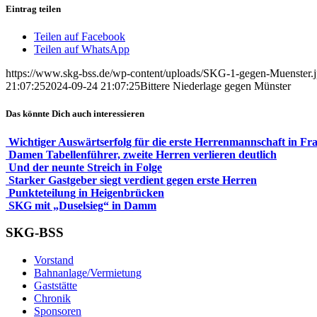
Eintrag teilen
Teilen auf Facebook
Teilen auf WhatsApp
https://www.skg-bss.de/wp-content/uploads/SKG-1-gegen-Muenster.
21:07:25
2024-09-24 21:07:25
Bittere Niederlage gegen Münster
Das könnte Dich auch interessieren
Wichtiger Auswärtserfolg für die erste Herrenmannschaft in Fr
Damen Tabellenführer, zweite Herren verlieren deutlich
Und der neunte Streich in Folge
Starker Gastgeber siegt verdient gegen erste Herren
Punkteteilung in Heigenbrücken
SKG mit „Duselsieg“ in Damm
SKG-BSS
Vorstand
Bahnanlage/Vermietung
Gaststätte
Chronik
Sponsoren