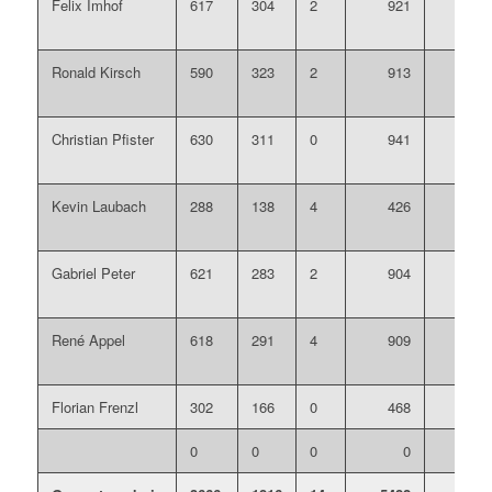
Felix Imhof
617
304
2
921
Ronald Kirsch
590
323
2
913
Christian Pfister
630
311
0
941
Kevin Laubach
288
138
4
426
Gabriel Peter
621
283
2
904
René Appel
618
291
4
909
Florian Frenzl
302
166
0
468
0
0
0
0