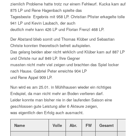
ziemlich Probleme hatte trotz nur einem Fehlwurf. Kucka kam auf
875 LP und Rene Hagenbach spielte das
Tagesbeste Ergebnis mit 958 LP. Christian Pfister erkegelte tolle
941 LP und Kevin Laubach, der auch
deutlich mehr kann 426 LP und Florian Frenzl 468 LP.
Der Abstand blieb somit und Thomas Klüber und Sebastian
Christe konnten theoretisch befreit aufspielen.
Das gelang beiden aber nicht wirklich und Klüber kam auf 887 LP
und Christe nur auf 849 LP. Ihre Gegner
mussten nicht mehr viel zeigen und brachten das Spiel locker
nach Hause. Gabriel Peter erreichte 904 LP
und Rene Appel 909 LP.
Nun wird es am 25.01. in Mühlhausen wieder ein richtiges
Endspiel, da man nicht mehr an Boden verlieren darf.
Leider konnte man bisher nie in der laufenden Saison eine
geschlossen gute Leistung aller 6 Akteure zeigen,
was eigentlich den Erfolg auch ausmacht.
Name
Volle
Abr.
FW
Gesamt
Ge