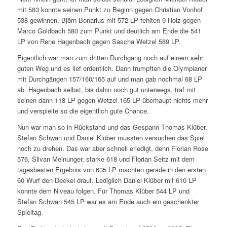
mit 583 konnte seinen Punkt zu Beginn gegen Christian Vonhof
538 gewinnen. Björn Bonarius mit 572 LP fehlten 9 Holz gegen
Marco Goldbach 580 zum Punkt und deutlich am Ende die 541
LP von Rene Hagenbach gegen Sascha Wetzel 589 LP.
Eigentlich war man zum dritten Durchgang noch auf einem sehr
guten Weg und es lief ordentlich. Dann trumpften die Olympianer
mit Durchgängen 157/160/165 auf und man gab nochmal 68 LP
ab. Hagenbach selbst, bis dahin noch gut unterwegs, traf mit
seinen dann 118 LP gegen Wetzel 165 LP überhaupt nichts mehr
und verspielte so die eigentlich gute Chance.
Nun war man so in Rückstand und das Gespann Thomas Klüber,
Stefan Schwan und Daniel Klüber mussten versuchen das Spiel
noch zu drehen. Das war aber schnell erledigt, denn Florian Rose
576, Silvan Meinunger, starke 618 und Florian Seitz mit dem
tagesbesten Ergebnis von 635 LP machten gerade in den ersten
60 Wurf den Deckel drauf. Lediglich Daniel Klüber mit 610 LP
konnte dem Niveau folgen. Für Thomas Klüber 544 LP und
Stefan Schwan 545 LP war es am Ende auch ein geschenkter
Spieltag.